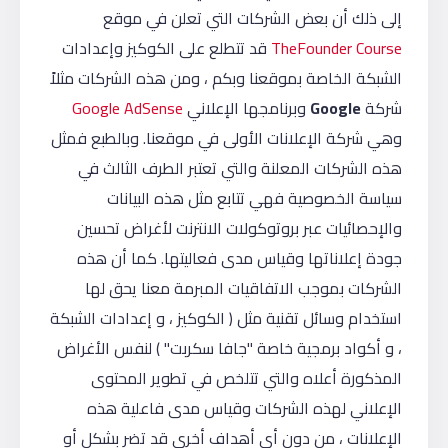
إلى ذلك أن بعض الشركات التي تعلن في موقع
TheFounder Course
قد تتطلع على الكوكيز وإعدادات
الشبكة الخاصة بموقعنا وبكم ، ومن هذه الشركات مثلاً
شركة
Google
وبرنامجها الإعلاني
Google AdSense
وهي شركة الإعلانات الأولى في موقعنا. وبالطبع فمثل
هذه الشركات المعلنة والتي تعتبر الطرف الثالث في
سياسة الخصوصية فهي تتابع مثل هذه البيانات
والإحصائيات عبر بروتوكولات الانترنت لأغراض تحسين
جودة إعلاناتها وقياس مدى فعاليتها. كما أن هذه
الشركات بموجب الاتفاقيات المبرمة معنا يحق لها
استخدام وسائل تقنية مثل ( الكوكيز ، و إعدادات الشبكة
، و أكواد برمجية خاصة "جافا سكربت" ) لنفس الأغراض
المذكورة أعلاه والتي تتلخص في تطوير المحتوى
الإعلاني لهذه الشركات وقياس مدى فاعلية هذه
الإعلانات ، من دون أي أهداف أخرى قد تضر بشكل أو