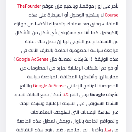
بآخر على زوار موقعنا. وبالطبع فإن موقع
TheFounder
Course
لا يستطيع الوصول أو السيطرة على هذه
الملفات، وحتى بعد سماحك وتفعيلك لأخذها من جهازك
(الكوكيز) ، كما أننا غير مسؤولين بأي شكل من الأشكال
عن الاستخدام غير الشرعي لها إن حصل ذلك . عليك
مراجعة سياسة الخصوصية الخاصة بالطرف الثالث في
هذه الوثيقة ( الشركات المعلنة مثل
Google AdSense
)
أو خوادم الشبكات الإعلانية لمزيد من المعلومات عن
ممارساتها وأنشطتها المختلفة . لمراجعة سياسة
الخصوصية للبرنامج الإعلاني
Google AdSense
والتابع
لشركة
Google
يرجى النقر
هنا
يُمكن جمع البيانات لتجديد
النشاط التسويقي على الشبكة الإعلانية وشبكة البحث
عبر سياسة الإعلانات التي تستهدف الاهتمامات
والمواقع الخاصة بالزوار ، ويمكن تعطيل هذه الخاصية
من
هنا
. وأخيرا .. نحن ملزمون ضمن بنود هذه الاتفاقية