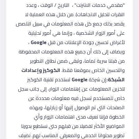
"مقدمي خدمات الانترنت" ، التاريخ / الوقت ، وعدد
النقرات لتحليل الاتجاهات). من خلال هذه العملية لا
يقصد بذلك جمع كل هذه المعلومات في سبيل التلصص
على أمور الزوار الشخصية ، وإنما هي أمور تحليلية
لأغراض تحسين جودة الإعلانات من قبل
Google
،
ويضاف إلى ذلك أن جميع هذه المعلومات المحفوظة
من قبلنا سرية تماما، وتبقى ضمن نطاق التطوير
والتحسين الخاص بموقعنا فقط.
الكوكيز وإعدادات
الشبكة:
إن شركة
Google
تستخدم تقنية الكوكيز
لتخزين المعلومات عن إهتمامات الزوار، إلى جانب سجل
خاص للمستخدم تسجل فيه معلومات محددة عن
الصفحات التي تم الوصول إليها أو زيارتها، وبهذه
الخطوة فإننا نعرف مدى اهتمامات الزوار وأي
المواضيع الأكثر تفضيلا من قبلهم حتى نستطيع بدورنا
تطوير محتوانا الخدمي والمعرفي المناسب لهم. نضيف