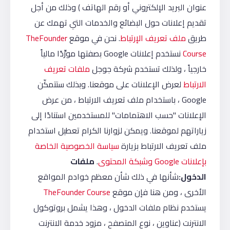
عنوان البريد الإلكتروني أو رقم الهاتف ) وذلك من أجل
تقديم إعلانات حول البضائع والخدمات التي تهمك عن
طريق
ملف تعريف الإرتباط
. نحن في موقع
TheFounder
Course
نستخدم إعلانات Google بصفتها مورِّدًا مالياً
خارجياً ، ولذلك تستخدم شركة جوجل
ملفات تعريف
الارتباط
لعرض الإعلانات على موقعنا. وبذلك ستتمكّن
Google ، باستخدام ملف تعريف الارتباط ، من عرض
الإعلانات "حسب الاهتمامات" للمستخدمين استنادًا إلى
زياراتهم لموقعنا. ويمكن لزوارنا الكرام تعطيل استخدام
ملف تعريف الارتباط بزيارة
سياسة الخصوصية الخاصة
بإعلانات Google وشبكة المحتوى
.
ملفات
الدخول:
شأنها في ذلك شأن معظم خوادم المواقع
الأخرى ، ومن هنا فإن موقع
TheFounder Course
يستخدم نظام ملفات الدخول ، وهذا يشمل بروتوكول
الانترنت (عناوين ، نوع المتصفح ، مزود خدمة الانترنت